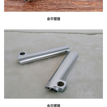
金华镀镍
金华镀镍