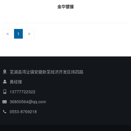
金华镀镍
1
芜湖县湾沚镇安徽新芜经济开发区纬四路
黄经理
13777722322
36800564@qq.com
0553-8769218