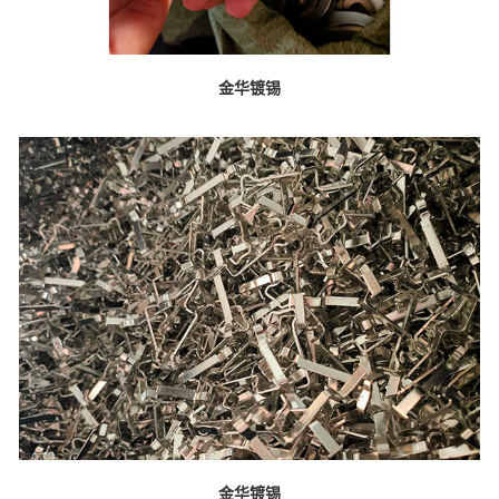
金华镀锡
金华镀锡