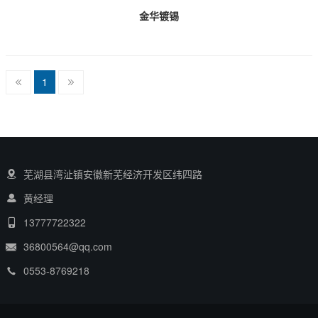
金华镀锡
1
芜湖县湾沚镇安徽新芜经济开发区纬四路
黄经理
13777722322
36800564@qq.com
0553-8769218