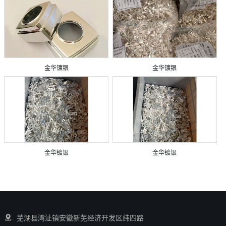
金华镀银
金华镀银
金华镀银
金华镀银
芜湖县湾沚镇安徽新芜经济开发区纬四路