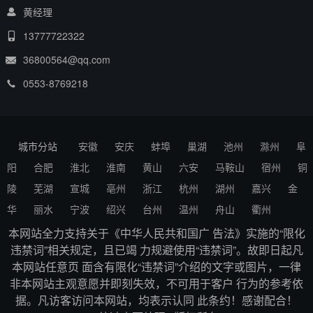
黄经理
13777722322
36800564@qq.com
0553-8769218
城市分站
安徽
安庆
蚌埠
巢湖
池州
滁州
阜
阳
合肥
淮北
淮南
黄山
六安
马鞍山
宿州
铜
陵
芜湖
宣城
亳州
浙江
杭州
湖州
嘉兴
金
华
丽水
宁波
绍兴
台州
温州
舟山
衢州
本网站全力支持关于《中华人民共和国广 告法》实施的“限化
违禁词”相关规定，且已竭 力规避使用“违禁词”。故即日起凡
本网站任意页 面含有限化“违禁词”介绍的文字或图片，一律
非本网站主观意愿并即刻失效，不可用于客户 行为的参考依
据。凡访客访问本网站，均表示认同 此条约！感谢配合！